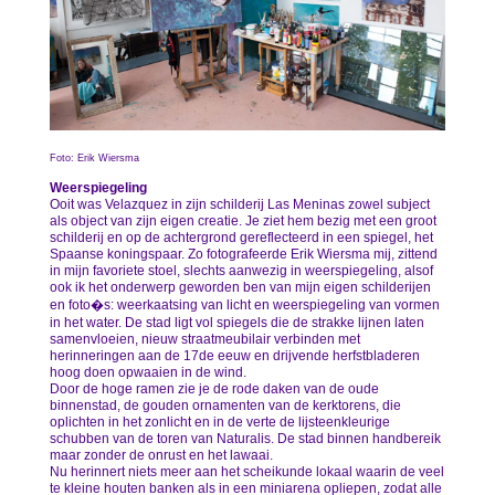
Foto: Erik Wiersma
Weerspiegeling
Ooit was Velazquez in zijn schilderij Las Meninas zowel subject
als object van zijn eigen creatie. Je ziet hem bezig met een groot
schilderij en op de achtergrond gereflecteerd in een spiegel, het
Spaanse koningspaar. Zo fotografeerde Erik Wiersma mij, zittend
in mijn favoriete stoel, slechts aanwezig in weerspiegeling, alsof
ook ik het onderwerp geworden ben van mijn eigen schilderijen
en foto�s: weerkaatsing van licht en weerspiegeling van vormen
in het water. De stad ligt vol spiegels die de strakke lijnen laten
samenvloeien, nieuw straatmeubilair verbinden met
herinneringen aan de 17de eeuw en drijvende herfstbladeren
hoog doen opwaaien in de wind.
Door de hoge ramen zie je de rode daken van de oude
binnenstad, de gouden ornamenten van de kerktorens, die
oplichten in het zonlicht en in de verte de lijsteenkleurige
schubben van de toren van Naturalis. De stad binnen handbereik
maar zonder de onrust en het lawaai.
Nu herinnert niets meer aan het scheikunde lokaal waarin de veel
te kleine houten banken als in een miniarena opliepen, zodat alle