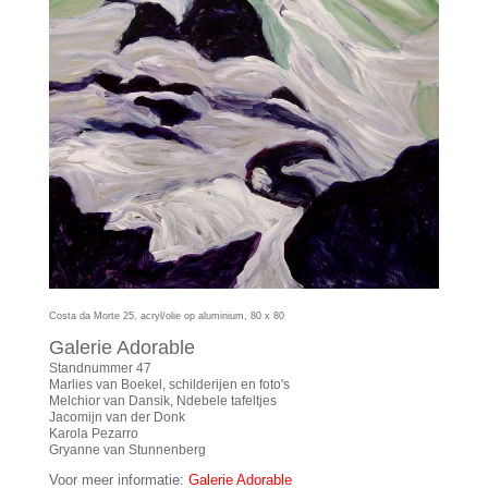
Costa da Morte 25, acryl/olie op aluminium, 80 x 80
Galerie Adorable
Standnummer 47
Marlies van Boekel, schilderijen en foto's
Melchior van Dansik, Ndebele tafeltjes
Jacomijn van der Donk
Karola Pezarro
Gryanne van Stunnenberg
Voor meer informatie:
Galerie Adorable