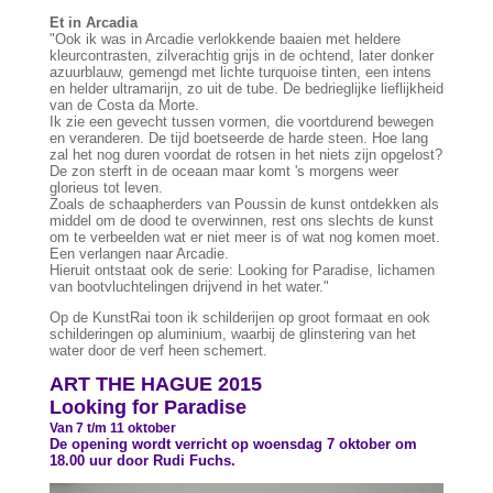
Et in Arcadia
"Ook ik was in Arcadie verlokkende baaien met heldere
kleurcontrasten, zilverachtig grijs in de ochtend, later donker
azuurblauw, gemengd met lichte turquoise tinten, een intens
en helder ultramarijn, zo uit de tube. De bedrieglijke lieflijkheid
van de Costa da Morte.
Ik zie een gevecht tussen vormen, die voortdurend bewegen
en veranderen. De tijd boetseerde de harde steen. Hoe lang
zal het nog duren voordat de rotsen in het niets zijn opgelost?
De zon sterft in de oceaan maar komt 's morgens weer
glorieus tot leven.
Zoals de schaapherders van Poussin de kunst ontdekken als
middel om de dood te overwinnen, rest ons slechts de kunst
om te verbeelden wat er niet meer is of wat nog komen moet.
Een verlangen naar Arcadie.
Hieruit ontstaat ook de serie: Looking for Paradise, lichamen
van bootvluchtelingen drijvend in het water."
Op de KunstRai toon ik schilderijen op groot formaat en ook
schilderingen op aluminium, waarbij de glinstering van het
water door de verf heen schemert.
ART THE HAGUE 2015
Looking for Paradise
Van 7 t/m 11 oktober
De opening wordt verricht op woensdag 7 oktober om
18.00 uur door Rudi Fuchs.