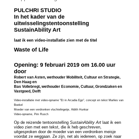
PULCHRI STUDIO
In het kader van de
uitwisselingstentoonstelling
SustainAbility Art
laat ik een video-installatie zien met de titel
Waste of Life
Opening: 9 februari 2019 om 16.00 uur
door
Robert van Asten, wethouder Mobiliteit, Cultuur en Strategie,
Den Haag en
Bas Vollebregt, wethouder Economie, Cultuur, Grondzaken en
Vastgoed, Delft
Video-installatie met video-opname "Et in Arcadia Ego", concept en tekst Marlies van
Boekel
Moeder van een verdronken vluchtelingetje, Aldith Hunkar
Video-opname, Pim Rusch
Op de reizende tentoonstelling
SustainAbility Art
laat ik een
video zien met een tekst, die ik heb geschreven,
uitgesproken door de moeder van een verdronken meisje
voordat ze weggaan. Ze zijn, net als iedereen, op zoek naar