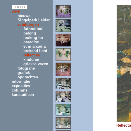
werk
nieuws
Singelpark Leiden
schilderijen
Adoration/I
belong
looking for
paradise
et in arcadia
brekend licht
reflecties
kinderen
griekse vazen
fotografie
grafiek
opdrachten
informatie
exposities
columns
kunstuitleen
Reflecti