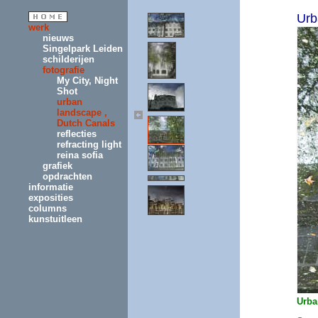
Urb
werk
nieuws
Singelpark Leiden
schilderijen
fotografie
My City, Night
Shot
urban
landscape ,
Dutch Canals
reflecties
refracting light
reina sofia
grafiek
opdrachten
informatie
exposities
columns
kunstuitleen
Urba