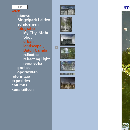
Urb
werk
nieuws
Singelpark Leiden
schilderijen
fotografie
My City, Night
Shot
urban
landscape ,
Dutch Canals
reflecties
refracting light
reina sofia
grafiek
opdrachten
informatie
exposities
columns
kunstuitleen