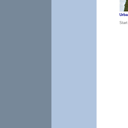
Urba
Start