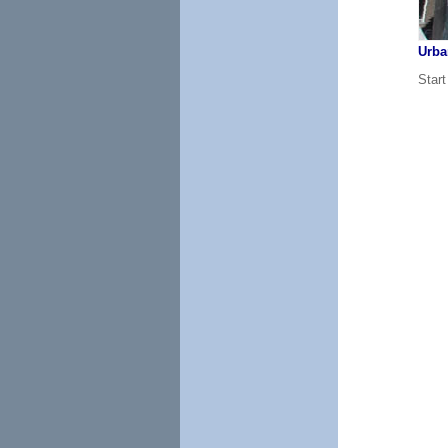
Urba
Start