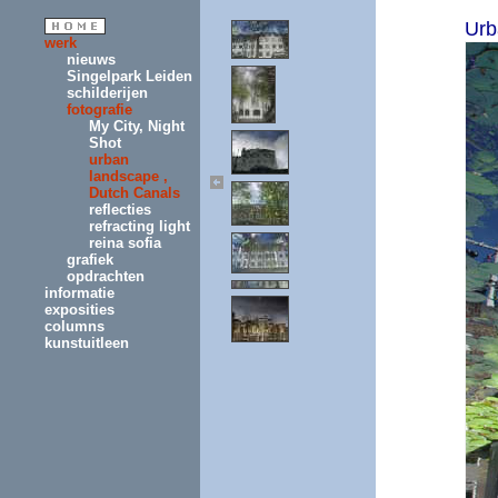
Urb
werk
nieuws
Singelpark Leiden
schilderijen
fotografie
My City, Night
Shot
urban
landscape ,
Dutch Canals
reflecties
refracting light
reina sofia
grafiek
opdrachten
informatie
exposities
columns
kunstuitleen