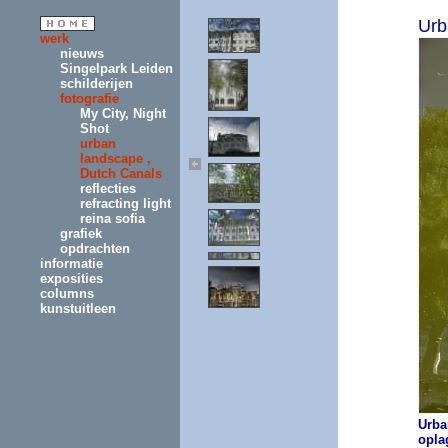
Urb
werk
nieuws
Singelpark Leiden
schilderijen
fotografie
My City, Night
Shot
urban
landscape ,
Dutch Canals
reflecties
refracting light
reina sofia
grafiek
opdrachten
informatie
exposities
columns
kunstuitleen
Urba
opla