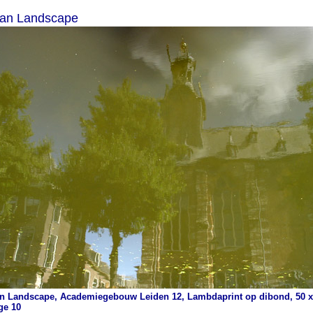
an Landscape
n Landscape, Academiegebouw Leiden 12, Lambdaprint op dibond, 50 x
ge 10